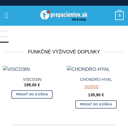
Skip
to
0
content
FUNKČNÉ VÝŽIVOVÉ DOPLNKY
VISCO3IN
CHONDRO-HYAL
199,00
€
Hodnotenie
PRIDAŤ DO KOŠÍKA
139,90
€
5
z 5
PRIDAŤ DO KOŠÍKA