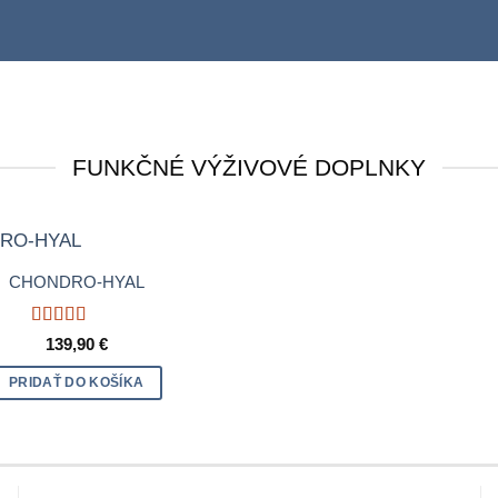
VÝH
FUNKČNÉ VÝŽIVOVÉ DOPLNKY
CHONDRO-HYAL
Hodnotenie
139,90
€
5
z 5
PRIDAŤ DO KOŠÍKA