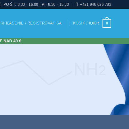
PO-ŠT: 8:30 - 16:00 | PI: 8:30 - 15:30
+421 948 626 783
PRIHLÁSENIE / REGISTROVAŤ SA
KOŠÍK /
0,00
€
0
E NAD 49 €
NÉ RIEŠENIE
MÍNOVEJ
ERANCIE