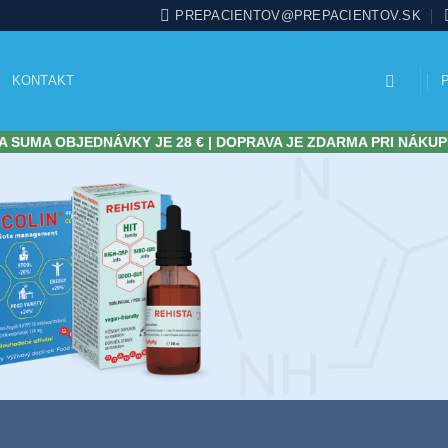
PREPACIENTOV@PREPACIENTOV.SK
KONTAKT
 SUMA OBJEDNÁVKY JE 28 € | DOPRAVA JE ZDARMA PRI NÁKUP
KOMPLEX
HISTA
INTOL