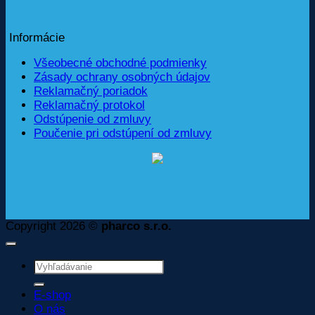
Informácie
Všeobecné obchodné podmienky
Zásady ochrany osobných údajov
Reklamačný poriadok
Reklamačný protokol
Odstúpenie od zmluvy
Poučenie pri odstúpení od zmluvy
Copyright 2026 ©
pharco s.r.o.
Hľadať:
E-shop
O nás