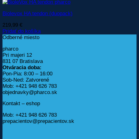
Biolevox HA tendon (duopack)
219,99
€
Pridať do košíka
Odberné miesto
pharco
Pri majeri 12
831 07 Bratislava
Otváracia doba:
Pon-Pia: 8:00 – 16:00
Sob-Ned: Zatvorené
Mob: +421 948 626 783
objednavky@pharco.sk
Kontakt – eshop
Mob: +421 948 626 783
prepacientov@prepacientov.sk