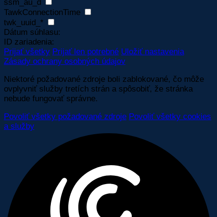
ssm_au_d
TawkConnectionTime
twk_uuid_*
Dátum súhlasu:
ID zariadenia:
Prijať všetky
Prijať len potrebné
Uložiť nastavenia
Zásady ochrany osobných údajov
Niektoré požadované zdroje boli zablokované, čo môže
ovplyvniť služby tretích strán a spôsobiť, že stránka
nebude fungovať správne.
Povoliť všetky požadované zdroje
Povoliť všetky cookies
a služby