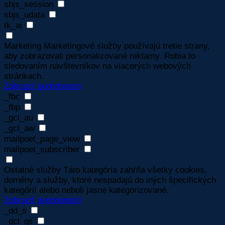
sbjs_session
sbjs_udata
tk_ai
Marketing
Marketingové služby používajú tretie strany,
aby zobrazovali personalizované reklamy. Robia to
sledovaním návštevníkov na viacerých webových
stránkach.
Zobraziť podrobnosti
_fbc
_fbp
_gcl_au
_gcl_aw
mailpoet_page_view
mailpoet_subscriber
Ostatné služby
Táto kategória zahŕňa všetky cookies,
domény a služby, ktoré nespadajú do iných špecifických
kategórií alebo neboli jasne kategorizované.
Zobraziť podrobnosti
_dd_s
_gcl_gs