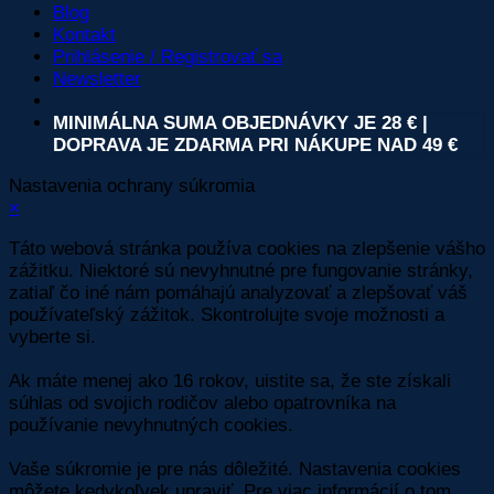
Blog
Kontakt
Prihlásenie / Registrovať sa
Newsletter
MINIMÁLNA SUMA OBJEDNÁVKY JE 28 € |
DOPRAVA JE ZDARMA PRI NÁKUPE NAD 49 €
Nastavenia ochrany súkromia
×
Táto webová stránka používa cookies na zlepšenie vášho
zážitku. Niektoré sú nevyhnutné pre fungovanie stránky,
zatiaľ čo iné nám pomáhajú analyzovať a zlepšovať váš
používateľský zážitok. Skontrolujte svoje možnosti a
vyberte si.
Ak máte menej ako 16 rokov, uistite sa, že ste získali
súhlas od svojich rodičov alebo opatrovníka na
používanie nevyhnutných cookies.
Vaše súkromie je pre nás dôležité. Nastavenia cookies
môžete kedykoľvek upraviť. Pre viac informácií o tom,