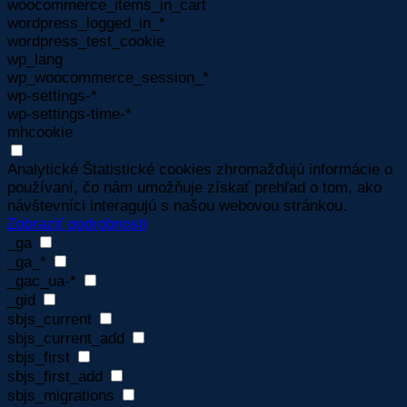
woocommerce_items_in_cart
wordpress_logged_in_*
wordpress_test_cookie
wp_lang
wp_woocommerce_session_*
wp-settings-*
wp-settings-time-*
mhcookie
Analytické
Štatistické cookies zhromažďujú informácie o
používaní, čo nám umožňuje získať prehľad o tom, ako
návštevníci interagujú s našou webovou stránkou.
Zobraziť podrobnosti
_ga
_ga_*
_gac_ua-*
_gid
sbjs_current
sbjs_current_add
sbjs_first
sbjs_first_add
sbjs_migrations