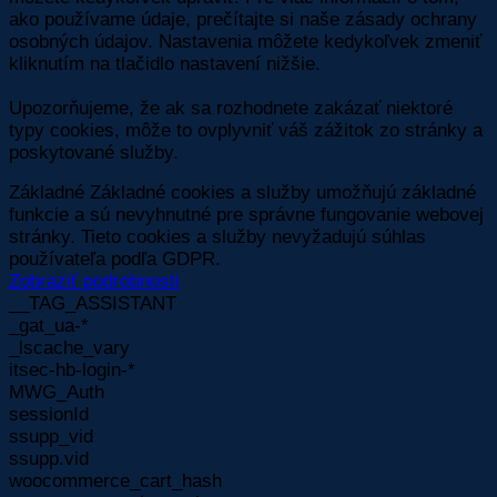
ako používame údaje, prečítajte si naše zásady ochrany
osobných údajov. Nastavenia môžete kedykoľvek zmeniť
kliknutím na tlačidlo nastavení nižšie.
Upozorňujeme, že ak sa rozhodnete zakázať niektoré
typy cookies, môže to ovplyvniť váš zážitok zo stránky a
poskytované služby.
Základné
Základné cookies a služby umožňujú základné
funkcie a sú nevyhnutné pre správne fungovanie webovej
stránky. Tieto cookies a služby nevyžadujú súhlas
používateľa podľa GDPR.
Zobraziť podrobnosti
__TAG_ASSISTANT
_gat_ua-*
_lscache_vary
itsec-hb-login-*
MWG_Auth
sessionId
ssupp_vid
ssupp.vid
woocommerce_cart_hash