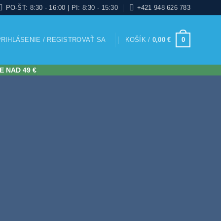
PO-ŠT: 8:30 - 16:00 | PI: 8:30 - 15:30
+421 948 626 783
PRIHLÁSENIE / REGISTROVAŤ SA
KOŠÍK /
0,00
€
0
E NAD 49 €
NÉ RIEŠENIE
MÍNOVEJ
ERANCIE