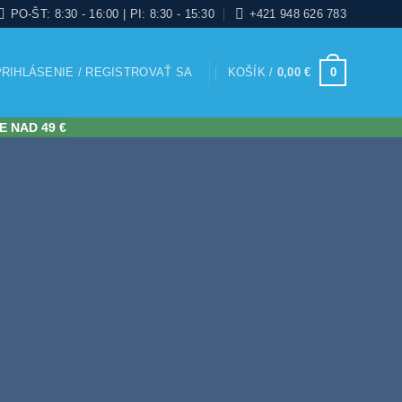
PO-ŠT: 8:30 - 16:00 | PI: 8:30 - 15:30
+421 948 626 783
PRIHLÁSENIE / REGISTROVAŤ SA
KOŠÍK /
0,00
€
0
E NAD 49 €
NÉ RIEŠENIE
MÍNOVEJ
ERANCIE