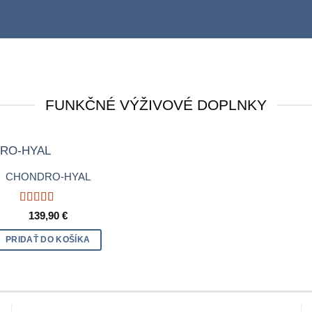
VÝH
FUNKČNÉ VÝŽIVOVÉ DOPLNKY
CHONDRO-HYAL
Hodnotenie
139,90
€
5
z 5
PRIDAŤ DO KOŠÍKA