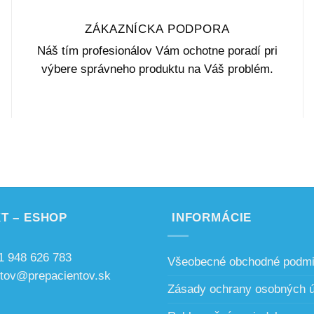
ZÁKAZNÍCKA PODPORA
Náš tím profesionálov Vám ochotne poradí pri
výbere správneho produktu na Váš problém.
T – ESHOP
INFORMÁCIE
1 948 626 783
Všeobecné obchodné podm
ntov@prepacientov.sk
Zásady ochrany osobných 