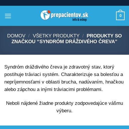
Skip
to
0
content
DOMOV
/
VŠETKY PRODUKTY
/
PRODUKTY SO
ZNAČKOU “SYNDRÓM DRÁŽDIVÉHO ČREVA”
Syndróm dráždivého čreva je zdravotný stav, ktorý
postihuje tráviaci systém. Charakterizuje sa bolesťou a
nepríjemnosťami v oblasti brucha, nadúvaním, hnačkou
alebo zápchou a inými tráviacimi problémami.
Neboli nájdené žiadne produkty zodpovedajúce vášmu
výberu.