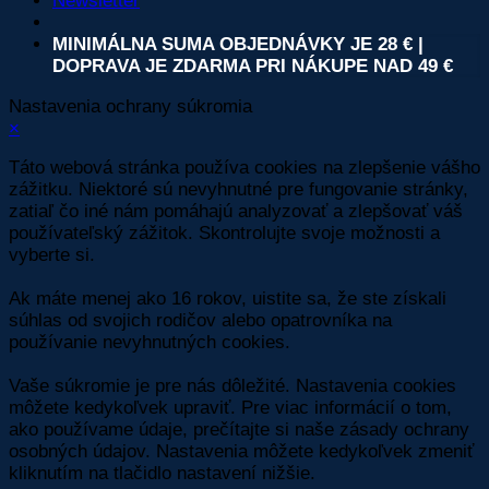
Newsletter
MINIMÁLNA SUMA OBJEDNÁVKY JE 28 € |
DOPRAVA JE ZDARMA PRI NÁKUPE NAD 49 €
Nastavenia ochrany súkromia
×
Táto webová stránka používa cookies na zlepšenie vášho
zážitku. Niektoré sú nevyhnutné pre fungovanie stránky,
zatiaľ čo iné nám pomáhajú analyzovať a zlepšovať váš
používateľský zážitok. Skontrolujte svoje možnosti a
vyberte si.
Ak máte menej ako 16 rokov, uistite sa, že ste získali
súhlas od svojich rodičov alebo opatrovníka na
používanie nevyhnutných cookies.
Vaše súkromie je pre nás dôležité. Nastavenia cookies
môžete kedykoľvek upraviť. Pre viac informácií o tom,
ako používame údaje, prečítajte si naše zásady ochrany
osobných údajov. Nastavenia môžete kedykoľvek zmeniť
kliknutím na tlačidlo nastavení nižšie.