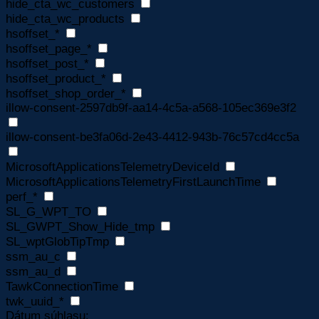
hide_cta_wc_customers
hide_cta_wc_products
hsoffset_*
hsoffset_page_*
hsoffset_post_*
hsoffset_product_*
hsoffset_shop_order_*
illow-consent-2597db9f-aa14-4c5a-a568-105ec369e3f2
illow-consent-be3fa06d-2e43-4412-943b-76c57cd4cc5a
MicrosoftApplicationsTelemetryDeviceId
MicrosoftApplicationsTelemetryFirstLaunchTime
perf_*
SL_G_WPT_TO
SL_GWPT_Show_Hide_tmp
SL_wptGlobTipTmp
ssm_au_c
ssm_au_d
TawkConnectionTime
twk_uuid_*
Dátum súhlasu: