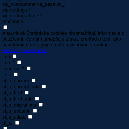
wp_woocommerce_session_*
wp-settings-*
wp-settings-time-*
mhcookie
Analytické
Štatistické cookies zhromažďujú informácie o
používaní, čo nám umožňuje získať prehľad o tom, ako
návštevníci interagujú s našou webovou stránkou.
Zobraziť podrobnosti
_ga
_ga_*
_gac_ua-*
_gid
sbjs_current
sbjs_current_add
sbjs_first
sbjs_first_add
sbjs_migrations
sbjs_session
sbjs_udata
tk_ai