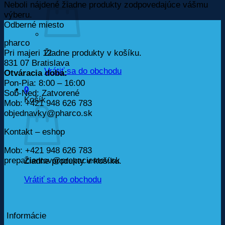
Neboli nájdené žiadne produkty zodpovedajúce vášmu
výberu.
Odberné miesto
pharco
Žiadne produkty v košíku.
Pri majeri 12
831 07 Bratislava
Vrátiť sa do obchodu
Otváracia doba:
Pon-Pia: 8:00 – 16:00
0
Sob-Ned: Zatvorené
Košík
Mob: +421 948 626 783
objednavky@pharco.sk
Kontakt – eshop
Mob: +421 948 626 783
prepacientov@prepacientov.sk
Žiadne produkty v košíku.
Vrátiť sa do obchodu
Informácie