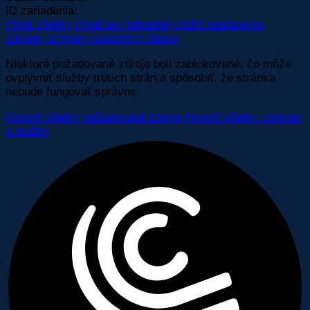
ID zariadenia:
Prijať všetky
Prijať len potrebné
Uložiť nastavenia
Zásady ochrany osobných údajov
Niektoré požadované zdroje boli zablokované, čo môže
ovplyvniť služby tretích strán a spôsobiť, že stránka
nebude fungovať správne.
Povoliť všetky požadované zdroje
Povoliť všetky cookies
a služby