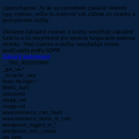
Upozorňujeme, že ak sa rozhodnete zakázať niektoré
typy cookies, môže to ovplyvniť váš zážitok zo stránky a
poskytované služby.
Základné
Základné cookies a služby umožňujú základné
funkcie a sú nevyhnutné pre správne fungovanie webovej
stránky. Tieto cookies a služby nevyžadujú súhlas
používateľa podľa GDPR.
Zobraziť podrobnosti
__TAG_ASSISTANT
_gat_ua-*
_lscache_vary
itsec-hb-login-*
MWG_Auth
sessionId
ssupp_vid
ssupp.vid
woocommerce_cart_hash
woocommerce_items_in_cart
wordpress_logged_in_*
wordpress_test_cookie
wp_lang