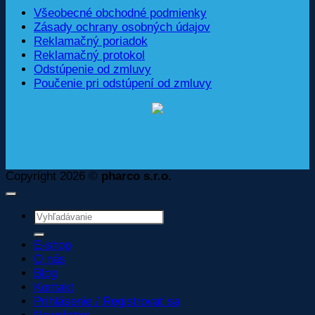
Všeobecné obchodné podmienky
Zásady ochrany osobných údajov
Reklamačný poriadok
Reklamačný protokol
Odstúpenie od zmluvy
Poučenie pri odstúpení od zmluvy
Copyright 2026 ©
pharco s.r.o.
Hľadať:
E-shop
O nás
Blog
Kontakt
Prihlásenie / Registrovať sa